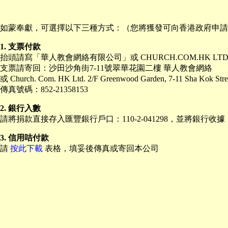
如蒙奉獻，可選擇以下三種方式：（您將獲發可向香港政府申請
1. 支票付款
抬頭請寫「華人教會網絡有限公司」或 CHURCH.COM.HK LTD
支票請寄回：沙田沙角街7-11號翠華花園二樓 華人教會網絡
或 Church. Com. HK Ltd. 2/F Greenwood Garden, 7-11 Sha Kok Stree
傳真號碼：852-21358153
2. 銀行入數
請將捐款直接存入匯豐銀行戶口：110-2-041298，並將銀行
3. 信用咭付款
請
按此下載
表格，填妥後傳真或寄回本公司