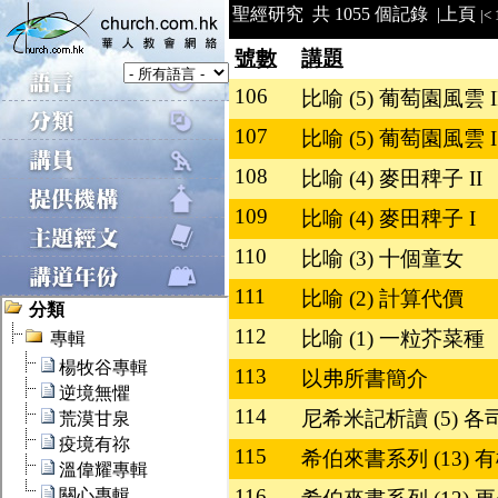
聖經研究 共 1055 個記錄 |
上頁
|<
號數
講題
106
比喻 (5) 葡萄園風雲 I
107
比喻 (5) 葡萄園風雲 I
108
比喻 (4) 麥田稗子 II
109
比喻 (4) 麥田稗子 I
110
比喻 (3) 十個童女
111
比喻 (2) 計算代價
112
比喻 (1) 一粒芥菜種
113
以弗所書簡介
114
尼希米記析讀 (5) 
115
希伯來書系列 (13)
116