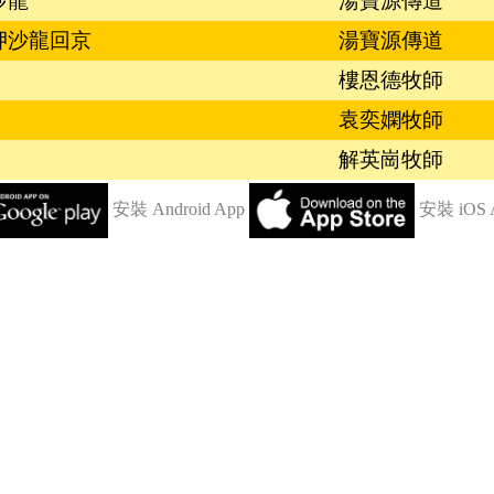
沙龍
湯寶源傳道
使押沙龍回京
湯寶源傳道
樓恩德牧師
袁奕嫻牧師
解英崗牧師
安裝 Android App
安裝 iOS 