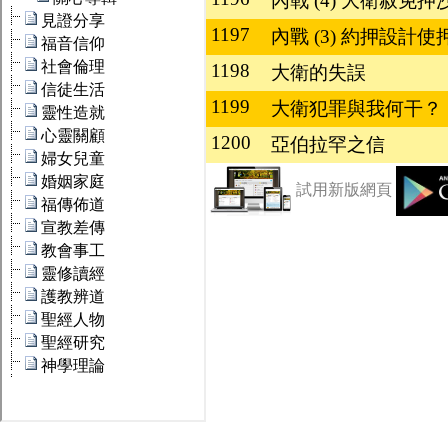
內戰 (4) 大衛赦免押
1197
內戰 (3) 約押設計
1198
大衛的失誤
1199
大衛犯罪與我何干？
1200
亞伯拉罕之信
試用新版網頁