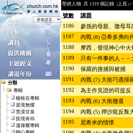
聖經人物 共 1319 個記錄 |
上頁
|<
號數
講題
1186
參孫的母親、撒母耳
1187
內戰 (8) 亞希多弗
1188
摩西，發現神心中火
1189
只有一件事的人－－
1190
保羅的搜捕與被捕
1191
內戰 (7) 大衛巧遇
1192
為主作見證的司提反
1193
內戰 (6) 大衛撤退
1194
內戰 (5) 押沙龍反叛
1195
尼希米的情懷
1196