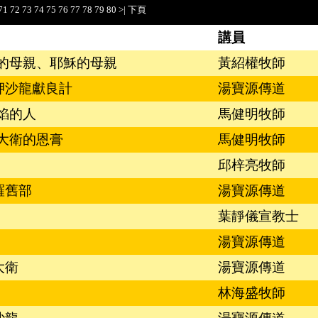
71
72
73
74
75
76
77
78
79
80
>|
下頁
講員
的母親、耶穌的母親
黃紹權牧師
向押沙龍獻良計
湯寶源傳道
焰的人
馬健明牧師
大衛的恩膏
馬健明牧師
邱梓亮牧師
掃羅舊部
湯寶源傳道
葉靜儀宣教士
湯寶源傳道
大衛
湯寶源傳道
林海盛牧師