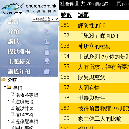
社會倫理 共 206 個記錄 |
上頁
|<
1
號數
講題
151
謹防性的罪
152
「兇殺」睇真D！
153
神所立的權柄
154
十誡系列 (9) 你
155
人有所求，神有所
156
敗兒與慈父
157
人間有情
158
泄毒與新生
159
彼得前書釋讀 (9) 
160
家主僱工人的比喻
161