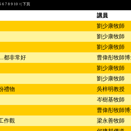
5
6
7
8
9
10
>|
下頁
講員
劉少康牧師
劉少康牧師
劉少康牧師
…都非常好
曹偉彤牧師博
劉少康牧師
劉少康牧師
份禮物
吳梓明教授
岑樹基牧師
曹偉彤牧師博
工作觀
梁永善牧師