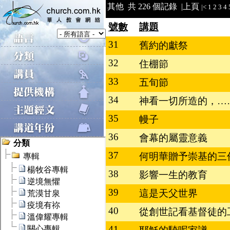
其他 共 226 個記錄 |
上頁
|<
1
2
3
4
號數
講題
31
舊約的獻祭
32
住棚節
33
五旬節
34
神看一切所造的，…
35
幔子
36
會幕的屬靈意義
37
何明華贈予崇基的三
38
影響一生的教育
39
這是天父世界
40
從創世記看基督徒的
41