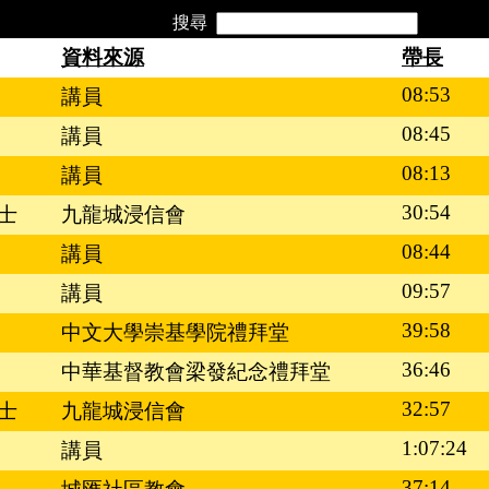
搜尋
資料來源
帶長
08:53
講員
08:45
講員
08:13
講員
30:54
士
九龍城浸信會
08:44
講員
09:57
講員
39:58
中文大學崇基學院禮拜堂
36:46
中華基督教會梁發紀念禮拜堂
32:57
士
九龍城浸信會
1:07:24
講員
37:14