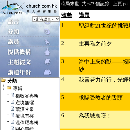
時局末世 共 673 個記錄 |
上頁
|<
1
號數
講題
1
聖經對21世紀的挑戰
2
主再臨之前夕
3
海中上來的獸——揭
紗
4
我靈努力前行，光輝
5
求賜受教者的舌頭
6
為我城哀嘆！