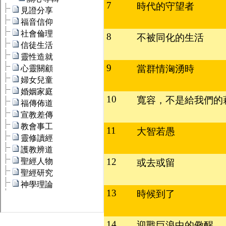
7
時代的守望者
8
不被同化的生活
9
當群情洶湧時
10
寬容，不是給我們的
11
大智若愚
12
或去或留
13
時候到了
14
迎戰巨浪中的儆醒