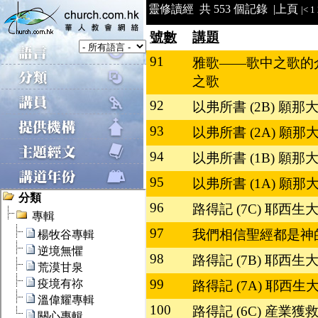
靈修讀經 共 553 個記錄 |
上頁
|<
1
號數
講題
91
雅歌——歌中之歌的
之歌
92
以弗所書 (2B) 願
93
以弗所書 (2A) 願
94
以弗所書 (1B) 願
95
以弗所書 (1A) 願
96
路得記 (7C) 耶西
97
我們相信聖經都是神
98
路得記 (7B) 耶西
99
路得記 (7A) 耶西
100
路得記 (6C) 産業