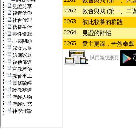
教會與我 (第三、四講
2262
教會與我 (第一、二講
2263
彼此牧養的群體
2264
見證的群體
2265
愛主更深，全然奉獻
試用新版網頁