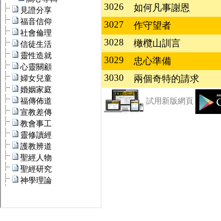
3026
如何凡事謝恩
3027
作守望者
3028
橄欖山訓言
3029
忠心準備
3030
兩個奇特的請求
試用新版網頁