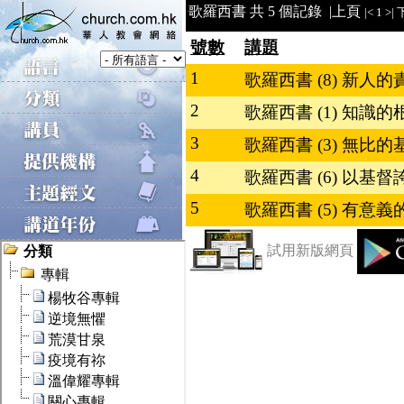
歌羅西書 共 5 個記錄 |
上頁
|<
1
>|
號數
講題
1
歌羅西書 (8) 新人的責
2
歌羅西書 (1) 知識的根基
3
歌羅西書 (3) 無比的基督
4
歌羅西書 (6) 以基督
5
歌羅西書 (5) 有意
試用新版網頁