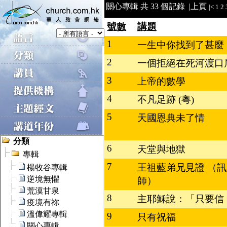
關心專輯 共 33 個記錄 |
上頁
|<
1
2
號數
講題
1
一生中你找到了甚麼
2
一個拒絕在死河渡口
3
上帝的數學
4
不凡足跡 (粵)
5
天國恩典未了情
6
天堂與地獄
7
王祖藍弟兄見證 （
師）
8
主耶穌說：「只要信
9
只有祝福