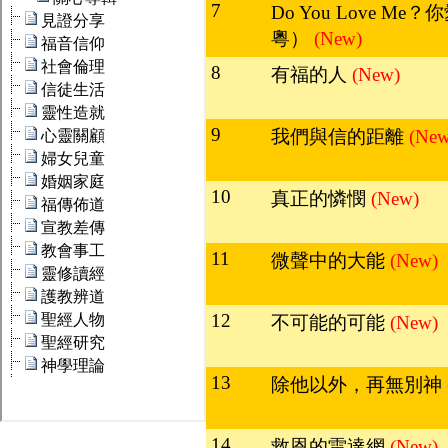
7
Do You Love M
粵）
(New)
8
有福的人
(New)
9
我們與信的距離
(New
10
真正的憐憫
(New)
11
微聲中的大能
(New)
12
不可能的可能
(New)
13
除他以外，再無別神
14
救恩的雷達網
(New)