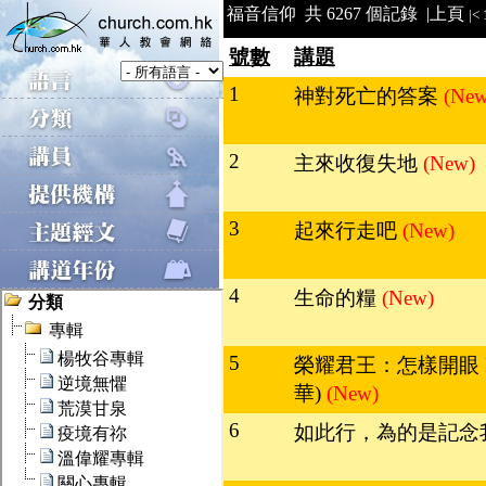
福音信仰 共 6267 個記錄 |
上頁
|<
號數
講題
1
神對死亡的答案
(New
2
主來收復失地
(New)
3
起來行走吧
(New)
4
生命的糧
(New)
5
榮耀君王：怎樣開眼 II
華)
(New)
6
如此行，為的是記念我