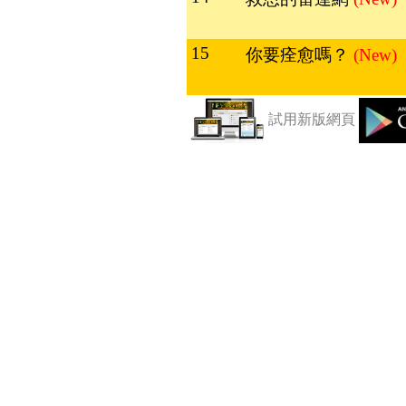
15
你要痊愈嗎？
(New)
試用新版網頁