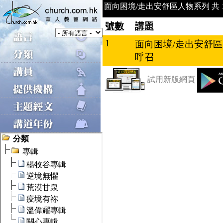
面向困境/走出安舒區人物系列 共 1
號數
講題
1
面向困境/走出安舒
呼召
試用新版網頁