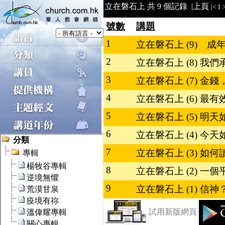
立在磐石上 共 9 個記錄 |
上頁
|<
1
>
號數
講題
1
立在磐石上 (9) 
2
立在磐石上 (8) 
3
立在磐石上 (7) 金
4
立在磐石上 (6) 最
5
立在磐石上 (5) 明
6
立在磐石上 (4) 今
7
立在磐石上 (3) 如
8
立在磐石上 (2) 
9
立在磐石上 (1) 信
試用新版網頁