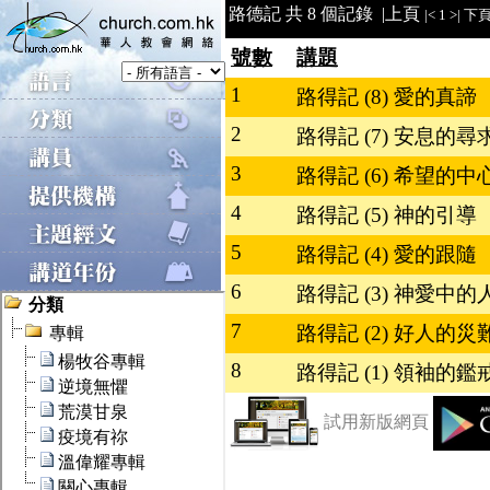
路德記 共 8 個記錄 |
上頁
|<
1
>|
下
號數
講題
1
路得記 (8) 愛的真諦
2
路得記 (7) 安息的尋
3
路得記 (6) 希望的中
4
路得記 (5) 神的引導
5
路得記 (4) 愛的跟隨
6
路得記 (3) 神愛中的
7
路得記 (2) 好人的災
8
路得記 (1) 領袖的鑑
試用新版網頁